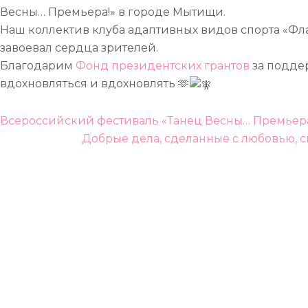
Весны… Премьера!» в городе Мытищи.
Наш коллектив клуба адаптивных видов спорта «Фл
завоевал сердца зрителей.
Благодарим
Фонд президентских грантов
за поддер
вдохновляться и вдохновлять 🫶
Навигация
Всероссийский фестиваль «Танец Весны… Премьера!
по
Добрые дела, сделанные с любовью, 
записям