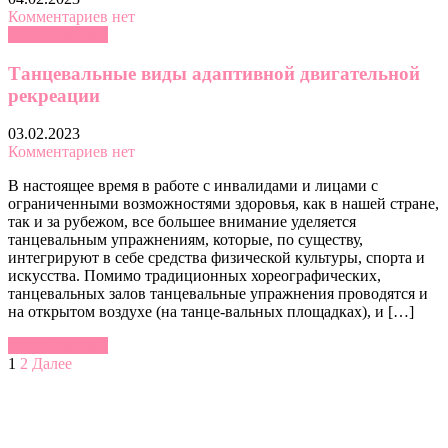
Комментариев нет
Читать далее »
Танцевальные виды адаптивной двигательной
рекреации
03.02.2023
Комментариев нет
В настоящее время в работе с инвалидами и лицами с
ограниченными возможностями здоровья, как в нашей стране,
так и за рубежом, все большее внимание уделяется
танцевальным упражнениям, которые, по существу,
интегрируют в себе средства физической культуры, спорта и
искусства. Помимо традиционных хореографических,
танцевальных залов танцевальные упражнения проводятся и
на открытом воздухе (на танце-вальных площадках), и […]
Читать далее »
Пагинация
1
2
Далее
записей