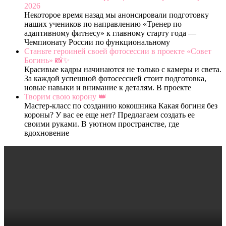
2026
Некоторое время назад мы анонсировали подготовку
наших учеников по направлению «Тренер по
адаптивному фитнесу» к главному старту года —
Чемпионату России по функциональному
Станьте героиней своей фотосессии в проекте «Совет
Богинь» 📸✨
Красивые кадры начинаются не только с камеры и света.
За каждой успешной фотосессией стоит подготовка,
новые навыки и внимание к деталям. В проекте
Творим свою корону 👑
Мастер-класс по созданию кокошника Какая богиня без
короны? У вас ее еще нет? Предлагаем создать ее
своими руками. В уютном пространстве, где
вдохновение