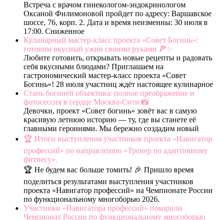
Встреча с врачом гинекологом-эндокринологом
Оксаной Филимоновой пройдет по адресу: Варшавское
шоссе, 76, корп. 2. Дата и время неизменны: 30 июля в
17:00. Сниженное
Кулинарный мастер-класс проекта «Совет Богинь»:
готовим вкусный ужин своими руками 🍕✨
Любите готовить, открывать новые рецепты и радовать
себя вкусными блюдами? Приглашаем на
гастрономический мастер-класс проекта «Совет
Богинь»! 28 июля участниц ждёт настоящее кулинарное
Стань богиней объектива: полное преображение и
фотосессия в сердце Москва-Сити 📸
Девочки, проект «Совет богинь» зовёт вас в самую
красивую летнюю историю — ту, где вы станете её
главными героинями. Мы бережно создадим новый
🏆 Итоги выступления участников проекта «Навигатор
профессий» по направлению «Тренер по адаптивному
фитнесу».
🏆 Не будем вас больше томить! 🎉 Пришло время
поделиться результатами выступления участников
проекта «Навигатор профессий» на Чемпионате России
по функциональному многоборью 2026.
Участники «Навигатора профессий» покорили
Чемпионат России по функциональному многоборью