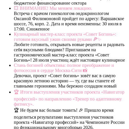
бюджетное финансирование сектора
💥 ВНИМАНИЕ! Мы меняем локацию.
Встреча с врачом гинекологом-эндокринологом
Оксаной Филимоновой пройдет по адресу: Варшавское
шоссе, 76, корп. 2. Дата и время неизменны: 30 июля в
17:00. Сниженное
Кулинарный мастер-класс проекта «Совет Богинь»:
готовим вкусный ужин своими руками 🍕✨
Любите готовить, открывать новые рецепты и радовать
себя вкусными блюдами? Приглашаем на
гастрономический мастер-класс проекта «Совет
Богинь»! 28 июля участниц ждёт настоящее кулинарное
Стань богиней объектива: полное преображение и
фотосессия в сердце Москва-Сити 📸
Девочки, проект «Совет богинь» зовёт вас в самую
красивую летнюю историю — ту, где вы станете её
главными героинями. Мы бережно создадим новый
🏆 Итоги выступления участников проекта «Навигатор
профессий» по направлению «Тренер по адаптивному
фитнесу».
🏆 Не будем вас больше томить! 🎉 Пришло время
поделиться результатами выступления участников
проекта «Навигатор профессий» на Чемпионате России
по функциональному многоборью 2026.