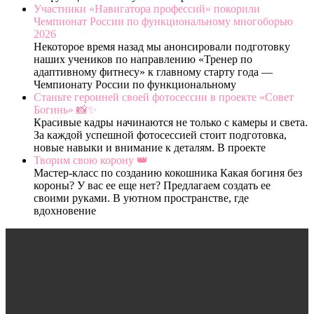
Участники «Навигатора профессий» покорили
Чемпионат России по функциональному многоборью
2026
Некоторое время назад мы анонсировали подготовку
наших учеников по направлению «Тренер по
адаптивному фитнесу» к главному старту года —
Чемпионату России по функциональному
Станьте героиней своей фотосессии в проекте «Совет
Богинь» 📸✨
Красивые кадры начинаются не только с камеры и света.
За каждой успешной фотосессией стоит подготовка,
новые навыки и внимание к деталям. В проекте
Творим свою корону 👑
Мастер-класс по созданию кокошника Какая богиня без
короны? У вас ее еще нет? Предлагаем создать ее
своими руками. В уютном пространстве, где
вдохновение