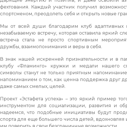
дарящие энергию и позитив, и даже освоили азы
фехтования. Каждый участник получил возможност
спортсменом, преодолеть себя и открыть новые гра
Мы от всей души благодарим клуб адаптивных в
незабываемую встречу, которая оставила яркий сл
встреча стала не просто спортивным меропри
дружбы, взаимопонимания и веры в себя.
В знак нашей искренней признательности и в па
клубу «Фламинго» кружки и медали нашего сп
символы станут не только приятным напоминание
напоминанием о том, как ценна поддержка друг др
даже самых смелых, целей.
Проект «Эстафета успеха» – это яркий пример тог
инструментом для социализации, развития и об
надеемся, что подобные инициативы будут прод
спорта для еще большего числа детей, вдохновляя
им поверить в свои безграничные возможности.