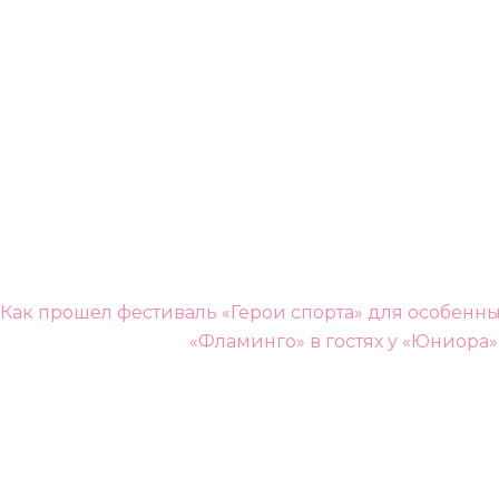
Навигация
Как прошел фестиваль «Герои спорта» для особенны
по
«Фламинго» в гостях у «Юниора»:
записям