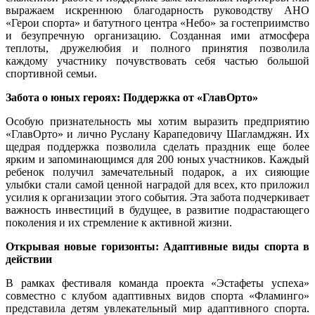
выражаем искреннюю благодарность руководству АНО
«Герои спорта» и батутного центра «Небо» за гостеприимство
и безупречную организацию. Созданная ими атмосфера
теплоты, дружелюбия и полного принятия позволила
каждому участнику почувствовать себя частью большой
спортивной семьи.
Забота о юных героях: Поддержка от «ГлавОрто»
Особую признательность мы хотим выразить предприятию
«ГлавОрто» и лично Руслану Карапедовичу Шагламджян. Их
щедрая поддержка позволила сделать праздник еще более
ярким и запоминающимся для 200 юных участников. Каждый
ребенок получил замечательный подарок, а их сияющие
улыбки стали самой ценной наградой для всех, кто приложил
усилия к организации этого события. Эта забота подчеркивает
важность инвестиций в будущее, в развитие подрастающего
поколения и их стремление к активной жизни.
Открывая новые горизонты: Адаптивные виды спорта в
действии
В рамках фестиваля команда проекта «Эстафеты успеха»
совместно с клубом адаптивных видов спорта «Фламинго»
представила детям увлекательный мир адаптивного спорта.