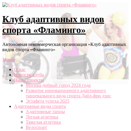
Перейти
к
содержимому
Клуб адаптивных видов
спорта «Фламинго»
Автономная некоммерческая организация «Клуб адаптивных
видов спорта «Фламинго»
Меню
О нас
Новости клуба
Наши проекты
Москва-добрый город 2024 года
Развитие инновационного адаптивного
танцевального вида спорта Дабл-фри дэнс
Эстафета успеха 2025
Адаптивные виды спорта
Адаптивные танцы
Легкая атлетика
Тяжелая атлетика
Велоспорт