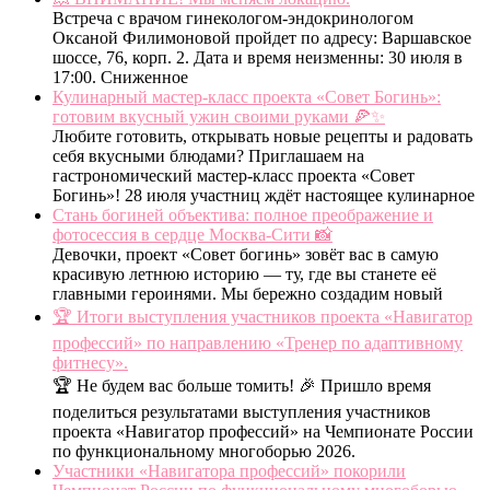
Встреча с врачом гинекологом-эндокринологом
Оксаной Филимоновой пройдет по адресу: Варшавское
шоссе, 76, корп. 2. Дата и время неизменны: 30 июля в
17:00. Сниженное
Кулинарный мастер-класс проекта «Совет Богинь»:
готовим вкусный ужин своими руками 🍕✨
Любите готовить, открывать новые рецепты и радовать
себя вкусными блюдами? Приглашаем на
гастрономический мастер-класс проекта «Совет
Богинь»! 28 июля участниц ждёт настоящее кулинарное
Стань богиней объектива: полное преображение и
фотосессия в сердце Москва-Сити 📸
Девочки, проект «Совет богинь» зовёт вас в самую
красивую летнюю историю — ту, где вы станете её
главными героинями. Мы бережно создадим новый
🏆 Итоги выступления участников проекта «Навигатор
профессий» по направлению «Тренер по адаптивному
фитнесу».
🏆 Не будем вас больше томить! 🎉 Пришло время
поделиться результатами выступления участников
проекта «Навигатор профессий» на Чемпионате России
по функциональному многоборью 2026.
Участники «Навигатора профессий» покорили