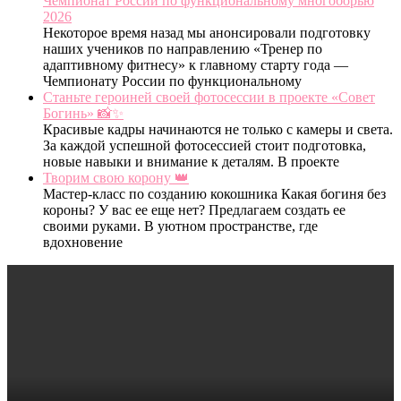
Чемпионат России по функциональному многоборью
2026
Некоторое время назад мы анонсировали подготовку
наших учеников по направлению «Тренер по
адаптивному фитнесу» к главному старту года —
Чемпионату России по функциональному
Станьте героиней своей фотосессии в проекте «Совет
Богинь» 📸✨
Красивые кадры начинаются не только с камеры и света.
За каждой успешной фотосессией стоит подготовка,
новые навыки и внимание к деталям. В проекте
Творим свою корону 👑
Мастер-класс по созданию кокошника Какая богиня без
короны? У вас ее еще нет? Предлагаем создать ее
своими руками. В уютном пространстве, где
вдохновение