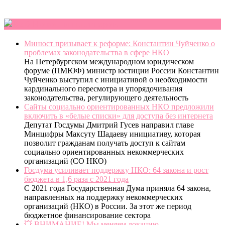
Новости партнеров
Минюст призывает к реформе: Константин Чуйченко о
проблемах законодательства в сфере НКО
На Петербургском международном юридическом
форуме (ПМЮФ) министр юстиции России Константин
Чуйченко выступил с инициативой о необходимости
кардинального пересмотра и упорядочивания
законодательства, регулирующего деятельность
Сайты социально ориентированных НКО предложили
включить в «белые списки» для доступа без интернета
Депутат Госдумы Дмитрий Гусев направил главе
Минцифры Максуту Шадаеву инициативу, которая
позволит гражданам получать доступ к сайтам
социально ориентированных некоммерческих
организаций (СО НКО)
Госдума усиливает поддержку НКО: 64 закона и рост
бюджета в 1,6 раза с 2021 года
С 2021 года Государственная Дума приняла 64 закона,
направленных на поддержку некоммерческих
организаций (НКО) в России. За этот же период
бюджетное финансирование сектора
💥 ВНИМАНИЕ! Мы меняем локацию.