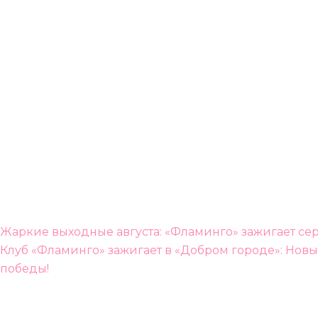
Навигация
Жаркие выходные августа: «Фламинго» зажигает се
по
Клуб «Фламинго» зажигает в «Добром городе»: Нов
победы!
записям