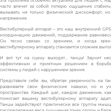
эта проблема особенно актуальна для людей с на
часто влечет за собой потерю ощущения стабильн
вызывать не только физический дискомфорт, но
напряжение.
Вестибулярный аппарат – это наш внутренний GPS,
координацию движений, поддержание равновесия
Он тесно связан со зрением, и когда зрени
вестибулярному аппарату становится сложнее выпо
И вот тут на сцену выходят… танцы! Звучит не
эффективным и приятным решением в борьбе
системы у людей с нарушением зрения.
Представьте себе: вы, обретая уверенность на т
развиваете свои физические навыки, но и уч
пространстве. Каждый шаг, каждое движение, к
помогает вашему вестибулярному аппарату адапт
Танцы задействуют практически все группы мышц
распределения веса, ощущения точек опоры и бала