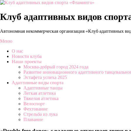
Перейти
к
содержимому
Клуб адаптивных видов спорт
Автономная некоммерческая организация «Клуб адаптивных ви
Меню
О нас
Новости клуба
Наши проекты
Москва-добрый город 2024 года
Развитие инновационного адаптивного танцевальног
Эстафета успеха 2025
Адаптивные виды спорта
Адаптивные танцы
Легкая атлетика
Тяжелая атлетика
Велоспорт
Фехтование
Стрельба из лука
Плавание
«Double-free dance» с радостью открывает двери в