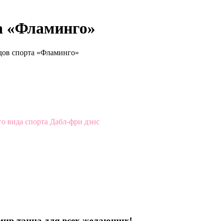
а «Фламинго»
дов спорта «Фламинго»
о вида спорта Дабл-фри дэнс
 мир танца для всех желающих!