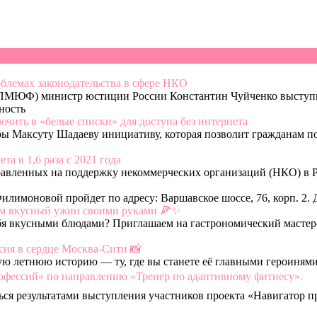
блемах законодательства в сфере НКО
ПМЮФ) министр юстиции России Константин Чуйченко выступил
ность
ить в «белые списки» для доступа без интернета
 Максуту Шадаеву инициативу, которая позволит гражданам по
а в 1,6 раза с 2021 года
правленных на поддержку некоммерческих организаций (НКО) в 
лимоновой пройдет по адресу: Варшавское шоссе, 76, корп. 2. 
вим вкусный ужин своими руками 🍕✨
бя вкусными блюдами? Приглашаем на гастрономический мастер-
сия в сердце Москва-Сити 📸
вую летнюю историю — ту, где вы станете её главными героиня
офессий» по направлению «Тренер по адаптивному фитнесу».
ться результатами выступления участников проекта «Навигатор