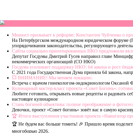
Новости партнеров
Минюст призывает к реформе: Константин Чуйченко о про
На Петербургском международном юридическом форуме (
упорядочивания законодательства, регулирующего деятель
Сайты социально ориентированных НКО предложили включ
Депутат Госдумы Дмитрий Гусев направил главе Минцифры
некоммерческих организаций (СО НКО)
Госдума усиливает поддержку НКО: 64 закона и рост бюджет
С 2021 года Государственная Дума приняла 64 закона, на
💥 ВНИМАНИЕ! Мы меняем локацию.
Встреча с врачом гинекологом-эндокринологом Оксаной Фи
Кулинарный мастер-класс проекта «Совет Богинь»: гото
Любите готовить, открывать новые рецепты и радовать се
настоящее кулинарное
Стань богиней объектива: полное преображение и фотосес
Девочки, проект «Совет богинь» зовёт вас в самую краси
🏆 Итоги выступления участников проекта «Навигатор пр
🏆 Не будем вас больше томить! 🎉 Пришло время подели
многоборью 2026.