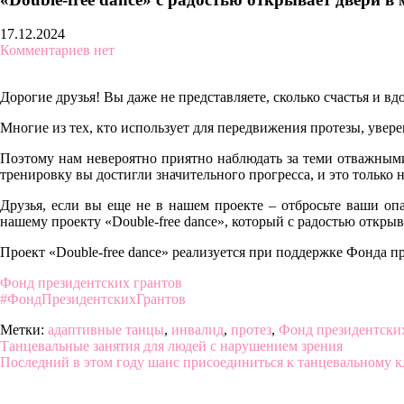
17.12.2024
Комментариев нет
Дорогие друзья! Вы даже не представляете, сколько счастья и 
Многие из тех, кто использует для передвижения протезы, увер
Поэтому нам невероятно приятно наблюдать за теми отважными,
тренировку вы достигли значительного прогресса, и это только н
Друзья, если вы еще не в нашем проекте – отбросьте ваши опа
нашему проекту «Double-free dance», который с радостью откры
Проект «Double-free dance» реализуется при поддержке Фонда п
Фонд президентских грантов
#ФондПрезидентскихГрантов
Метки:
адаптивные танцы
,
инвалид
,
протез
,
Фонд президентски
Навигация
Танцевальные занятия для людей с нарушением зрения
Последний в этом году шанс присоединиться к танцевальному 
по
записям