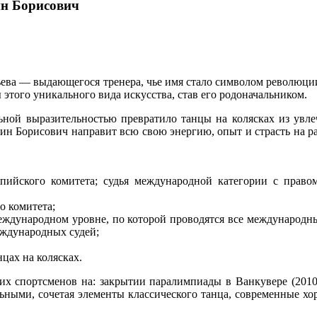
ин Борисович
ва — выдающегося тренера, чье имя стало символом революции 
этого уникального вида искусства, став его родоначальником.
ьной выразительностью превратило танцы на колясках из увл
ин Борисович направит всю свою энергию, опыт и страсть на раз
пийского комитета; судья международной категории с право
о комитета;
международном уровне, по которой проводятся все международ
еждународных судей;
цах на колясках.
х спортсменов на: закрытии паралимпиады в Ванкувере (2010 
ными, сочетая элементы классического танца, современные хо