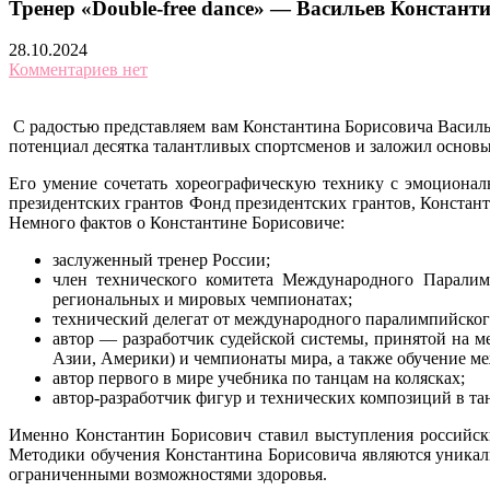
Тренер «Double-free dance» — Васильев Констант
28.10.2024
Комментариев нет
С радостью представляем вам Константина Борисовича Василье
потенциал десятка талантливых спортсменов и заложил основы 
Его умение сочетать хореографическую технику с эмоционал
президентских грантов Фонд президентских грантов, Констант
Немного фактов о Константине Борисовиче:
заслуженный тренер России;
член технического комитета Международного Паралим
региональных и мировых чемпионатах;
технический делегат от международного паралимпийског
автор — разработчик судейской системы, принятой на 
Азии, Америки) и чемпионаты мира, а также обучение м
автор первого в мире учебника по танцам на колясках;
автор-разработчик фигур и технических композиций в тан
Именно Константин Борисович ставил выступления российски
Методики обучения Константина Борисовича являются уникаль
ограниченными возможностями здоровья.