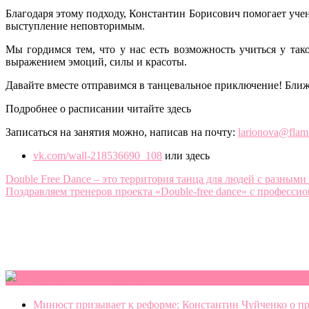
Благодаря этому подходу, Константин Борисович помогает учен
выступление неповторимым.
Мы гордимся тем, что у нас есть возможность учиться у так
выражением эмоций, силы и красоты.
Давайте вместе отправимся в танцевальное приключение! Ближа
Подробнее о расписании читайте здесь
Записаться на занятия можно, написав на почту:
larionova@flami
vk.com/wall-218536690_108
или здесь
Навигация
Double Free Dance – это территория танца для людей с разным
Поздравляем тренеров проекта «Double-free dance» с професс
по
записям
Новости партнеров
Минюст призывает к реформе: Константин Чуйченко о пр