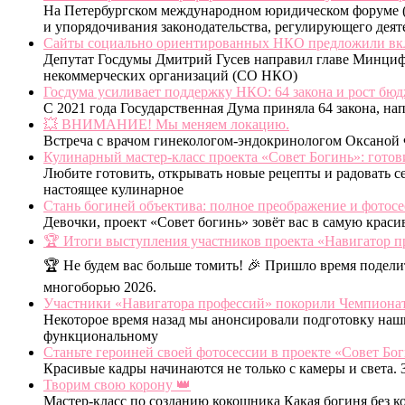
На Петербургском международном юридическом форуме 
и упорядочивания законодательства, регулирующего деят
Сайты социально ориентированных НКО предложили вклю
Депутат Госдумы Дмитрий Гусев направил главе Минцифр
некоммерческих организаций (СО НКО)
Госдума усиливает поддержку НКО: 64 закона и рост бюдже
С 2021 года Государственная Дума приняла 64 закона, н
💥 ВНИМАНИЕ! Мы меняем локацию.
Встреча с врачом гинекологом-эндокринологом Оксаной Ф
Кулинарный мастер-класс проекта «Совет Богинь»: гот
Любите готовить, открывать новые рецепты и радовать 
настоящее кулинарное
Стань богиней объектива: полное преображение и фотосе
Девочки, проект «Совет богинь» зовёт вас в самую крас
🏆 Итоги выступления участников проекта «Навигатор п
🏆 Не будем вас больше томить! 🎉 Пришло время подел
многоборью 2026.
Участники «Навигатора профессий» покорили Чемпиона
Некоторое время назад мы анонсировали подготовку наш
функциональному
Станьте героиней своей фотосессии в проекте «Совет Бо
Красивые кадры начинаются не только с камеры и света.
Творим свою корону 👑
Мастер-класс по созданию кокошника Какая богиня без ко