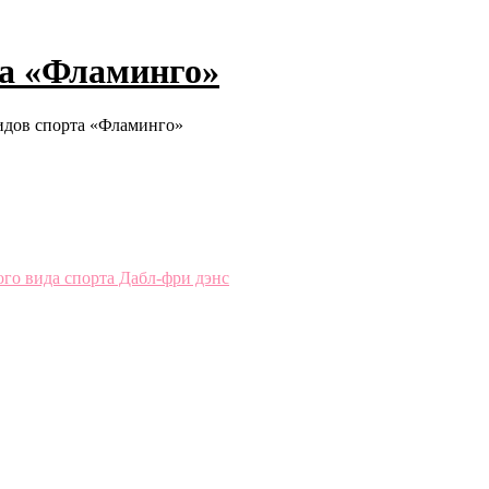
та «Фламинго»
идов спорта «Фламинго»
го вида спорта Дабл-фри дэнс