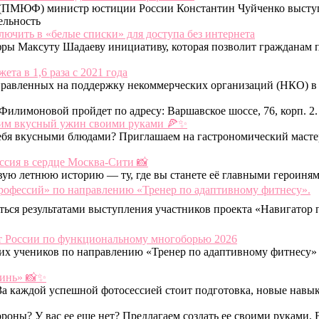
(ПМЮФ) министр юстиции России Константин Чуйченко выступи
ельность
чить в «белые списки» для доступа без интернета
ы Максуту Шадаеву инициативу, которая позволит гражданам п
та в 1,6 раза с 2021 года
аправленных на поддержку некоммерческих организаций (НКО) в
илимоновой пройдет по адресу: Варшавское шоссе, 76, корп. 2.
овим вкусный ужин своими руками 🍕✨
себя вкусными блюдами? Приглашаем на гастрономический мастер
ссия в сердце Москва-Сити 📸
ивую летнюю историю — ту, где вы станете её главными героин
рофессий» по направлению «Тренер по адаптивному фитнесу».
иться результатами выступления участников проекта «Навигато
т России по функциональному многоборью 2026
их учеников по направлению «Тренер по адаптивному фитнесу» 
гинь» 📸✨
 За каждой успешной фотосессией стоит подготовка, новые навык
роны? У вас ее еще нет? Предлагаем создать ее своими руками.